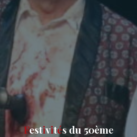
F
e
s
t
i
v
i
t
é
s
d
u
5
0
è
m
e